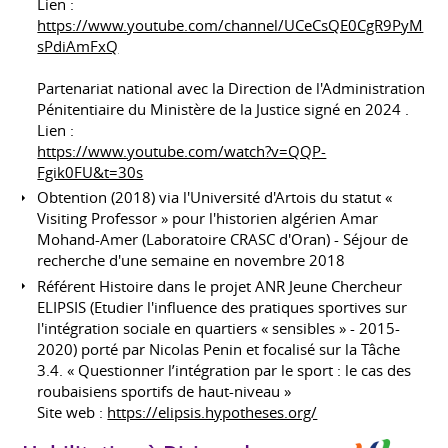
Lien :
https://www.youtube.com/channel/UCeCsQE0CgR9PyM
sPdiAmFxQ
Partenariat national avec la Direction de l'Administration
Pénitentiaire du Ministère de la Justice signé en 2024 .
Lien :
https://www.youtube.com/watch?v=QQP-
Fgik0FU&t=30s
Obtention (2018) via l'Université d'Artois du statut «
Visiting Professor » pour l'historien algérien Amar
Mohand-Amer (Laboratoire CRASC d'Oran) - Séjour de
recherche d'une semaine en novembre 2018
Référent Histoire dans le projet ANR Jeune Chercheur
ELIPSIS (Etudier l'influence des pratiques sportives sur
l'intégration sociale en quartiers « sensibles » - 2015-
2020) porté par Nicolas Penin et focalisé sur la Tâche
3.4. « Questionner l’intégration par le sport : le cas des
roubaisiens sportifs de haut-niveau »
Site web :
https://elipsis.hypotheses.org/