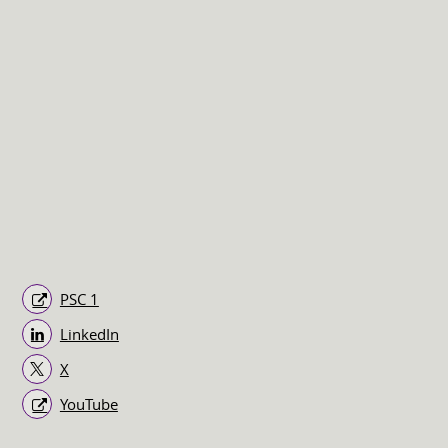
PSC 1
LinkedIn
X
YouTube