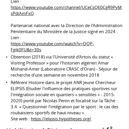
Lien :
https://www.youtube.com/channel/UCeCsQE0CgR9PyM
sPdiAmFxQ
Partenariat national avec la Direction de l'Administration
Pénitentiaire du Ministère de la Justice signé en 2024 .
Lien :
https://www.youtube.com/watch?v=QQP-
Fgik0FU&t=30s
Obtention (2018) via l'Université d'Artois du statut «
Visiting Professor » pour l'historien algérien Amar
Mohand-Amer (Laboratoire CRASC d'Oran) - Séjour de
recherche d'une semaine en novembre 2018
Référent Histoire dans le projet ANR Jeune Chercheur
ELIPSIS (Etudier l'influence des pratiques sportives sur
l'intégration sociale en quartiers « sensibles » - 2015-
2020) porté par Nicolas Penin et focalisé sur la Tâche
3.4. « Questionner l’intégration par le sport : le cas des
roubaisiens sportifs de haut-niveau »
Site web :
https://elipsis.hypotheses.org/