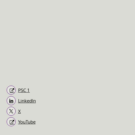
PSC 1
LinkedIn
X
YouTube