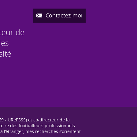
Contactez-moi
cteur de
des
sité
9 - URePSSS) et co-directeur de la
stoire des footballeurs professionnels
 l’étranger, mes recherches s’orientent