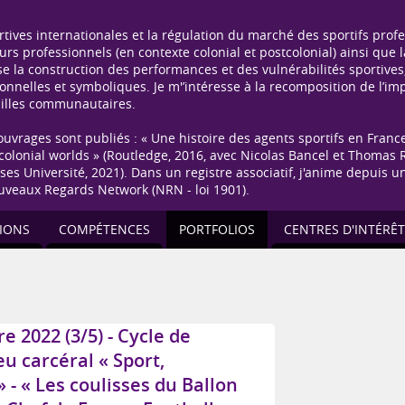
ives internationales et la régulation du marché des sportifs profes
urs professionnels (en contexte colonial et postcolonial) ainsi que 
e la construction des performances et des vulnérabilités sportives
ionnelles et symboliques. Je m'’intéresse à la recomposition de l’im
vailles communautaires.
uvrages sont publiés : « Une histoire des agents sportifs en France
stcolonial worlds » (Routledge, 2016, avec Nicolas Bancel et Thomas R
resses Université, 2021). Dans un registre associatif, j'anime depui
ouveaux Regards Network (NRN - loi 1901).
IONS
COMPÉTENCES
PORTFOLIOS
CENTRES D'INTÉRÊT
 2022 (3/5) - Cycle de
u carcéral « Sport,
 - « Les coulisses du Ballon