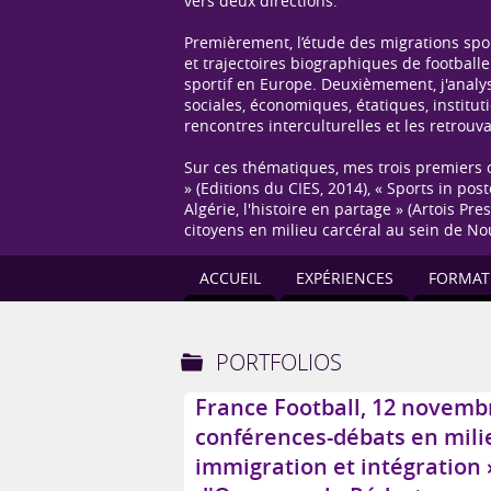
vers deux directions.
Premièrement, l’étude des migrations sport
et trajectoires biographiques de footballe
sportif en Europe. Deuxièmement, j'analys
sociales, économiques, étatiques, institut
rencontres interculturelles et les retrou
Sur ces thématiques, mes trois premiers o
» (Editions du CIES, 2014), « Sports in po
Algérie, l'histoire en partage » (Artois P
citoyens en milieu carcéral au sein de N
ACCUEIL
EXPÉRIENCES
FORMAT
PORTFOLIOS
France Football, 12 novembre
conférences-débats en milie
immigration et intégration »