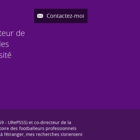
Contactez-moi
cteur de
des
sité
9 - URePSSS) et co-directeur de la
stoire des footballeurs professionnels
 l’étranger, mes recherches s’orientent