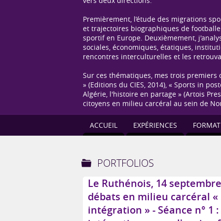
vers deux directions.
Premièrement, l’étude des migrations sport
et trajectoires biographiques de footballe
sportif en Europe. Deuxièmement, j'analys
sociales, économiques, étatiques, institut
rencontres interculturelles et les retrou
Sur ces thématiques, mes trois premiers o
» (Editions du CIES, 2014), « Sports in po
Algérie, l'histoire en partage » (Artois P
citoyens en milieu carcéral au sein de N
ACCUEIL
EXPÉRIENCES
FORMAT
PORTFOLIOS
Le Ruthénois, 14 septembre 
débats en milieu carcéral «
intégration » - Séance n° 1 