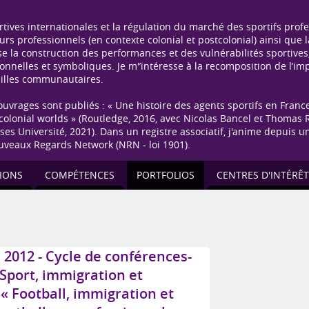
ives internationales et la régulation du marché des sportifs profes
urs professionnels (en contexte colonial et postcolonial) ainsi que 
e la construction des performances et des vulnérabilités sportives
ionnelles et symboliques. Je m'’intéresse à la recomposition de l’im
vailles communautaires.
uvrages sont publiés : « Une histoire des agents sportifs en France
stcolonial worlds » (Routledge, 2016, avec Nicolas Bancel et Thomas R
resses Université, 2021). Dans un registre associatif, j'anime depui
ouveaux Regards Network (NRN - loi 1901).
IONS
COMPÉTENCES
PORTFOLIOS
CENTRES D'INTÉRÊT
2012 - Cycle de conférences-
 Sport, immigration et
: « Football, immigration et