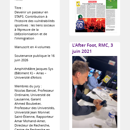
Titre :
Devenir un passeur en
STAPS. Contribution à
l’histoire des vulnérabilités
sportives : les liens sociaux
à l’épreuve de la
(dé)colonisation et de
l’immigration
L'After Foot, RMC, 3
Manuscrit en 4 volumes
juin 2021
Soutenance publique le 16
juin 2026
Amphithéâtre Jacques Sys
(Bâtiment K) – Arras –
Université d’Artois
Membres du jury :
Nicolas Bancel, Professeur
Ordinaire, Université de
Lausanne, Garant
Ahmed Boubeker,
Professeur des Universités,
Université Jean Monnet
Saint-Étienne, Rapporteur
Amar Mohand-Amer,
Directeur de Recherche,
Centre de Recherche en