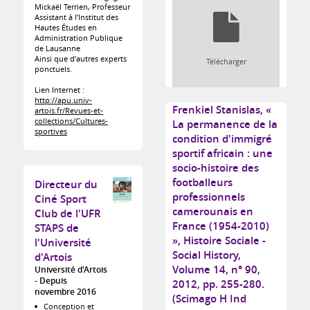
Mickaël Terrien, Professeur
Assistant à l’Institut des
Hautes Études en
Administration Publique
de Lausanne
Ainsi que d’autres experts
Télécharger
ponctuels.
Lien Internet :
http://apu.univ-
Frenkiel Stanislas, «
artois.fr/Revues-et-
collections/Cultures-
La permanence de la
sportives
condition d'immigré
sportif africain : une
socio-histoire des
footballeurs
Directeur du
professionnels
Ciné Sport
camerounais en
Club de l'UFR
France (1954-2010)
STAPS de
», Histoire Sociale -
l'Université
Social History,
d'Artois
Volume 14, n° 90,
Université d'Artois
Depuis
2012, pp. 255-280.
novembre 2016
(Scimago H Ind
Conception et