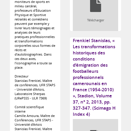
moniteurs de sports en
milieu carcéral,
professeurs d’Éducation
Physique et Sportive
retraités et comédiens
Télécharger
peuvent par exemple y
livrer leurs témoignages et
analyses de leurs
pratiques professionnelles
Frenkiel Stanislas, «
et transformations
corporelles sous formes de
Les transformations
récits et
historiques des
d’autobiographies. Dans
conditions
ces deux axes,
l’iconographie a toute sa
d’émigration des
place.
footballeurs
Directeur
professionnels
Stanislas Frenkiel, Maître
camerounais en
de conférences, UFR STAPS
France (1954-2010)
- Université d’Artois,
Laboratoire Sherpas
», Stadion, Volume
(URePSSS - ULR 7369)
37, n° 2, 2013, pp.
Comité scientifique
327-347. (Scimago H
interne
Index 4)
Camille Amoura, Maître de
Conférences, UFR STAPS -
Université d’Artois
Stanislas Frenkiel, Maître