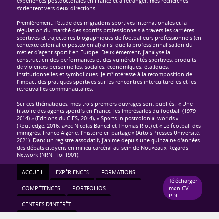
expériences postdoctorales en France et à l’étranger, mes recherches
s’orientent vers deux directions.
Premièrement, l’étude des migrations sportives internationales et la
régulation du marché des sportifs professionnels à travers les carrières
sportives et trajectoires biographiques de footballeurs professionnels (en
contexte colonial et postcolonial) ainsi que la professionnalisation du
métier d’agent sportif en Europe. Deuxièmement, j'analyse la
construction des performances et des vulnérabilités sportives, produits
de violences personnelles, sociales, économiques, étatiques,
institutionnelles et symboliques. Je m'’intéresse à la recomposition de
l’impact des pratiques sportives sur les rencontres interculturelles et les
retrouvailles communautaires.
Sur ces thématiques, mes trois premiers ouvrages sont publiés : « Une
histoire des agents sportifs en France, les imprésarios du football (1979-
2014) » (Editions du CIES, 2014), « Sports in postcolonial worlds »
(Routledge, 2016, avec Nicolas Bancel et Thomas Riot) et « Le football des
immigrés, France Algérie, l'histoire en partage » (Artois Presses Université,
2021). Dans un registre associatif, j'anime depuis une quinzaine d'années
des débats citoyens en milieu carcéral au sein de Nouveaux Regards
Network (NRN - loi 1901).
ACCUEIL
EXPÉRIENCES
FORMATIONS
Télécharger
COMPÉTENCES
PORTFOLIOS
mon CV
PDF
CENTRES D'INTÉRÊT