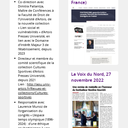
France)
Co-direction avec
Dimitra Pallantza,
Maître de Conférences à
la Faculté de Droit de
l’Université d’Artois, de
la nouvelle collection
« Lien social et
vulnérabilités » d’Artois
Presses Université, en
lien avec le Domaine
d’Intérêt Majeur 3 de
l’établissement, depuis
2023
Directeur et membre du
comité scientifique de la
collection Cultures
Sportives d'Artois
La Voix du Nord, 27
Presses Université,
novembre 2022
depuis 2021
Lien :
http://apu.univ-
artois.fr/Revues-et-
collections/Cultures-
sportives
Responsable avec
Laurence Munoz de
l'organisation du
congrès « L’espace
temps olympique (1896-
2024) : d'une éthique
coubertinienne à une