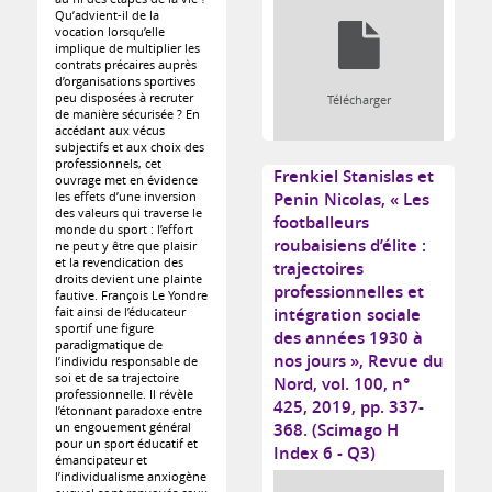
Qu’advient-il de la
vocation lorsqu’elle
implique de multiplier les
contrats précaires auprès
d’organisations sportives
peu disposées à recruter
Télécharger
de manière sécurisée ? En
accédant aux vécus
subjectifs et aux choix des
professionnels, cet
Frenkiel Stanislas et
ouvrage met en évidence
les effets d’une inversion
Penin Nicolas, « Les
des valeurs qui traverse le
footballeurs
monde du sport : l’effort
roubaisiens d’élite :
ne peut y être que plaisir
et la revendication des
trajectoires
droits devient une plainte
professionnelles et
fautive. François Le Yondre
fait ainsi de l’éducateur
intégration sociale
sportif une figure
des années 1930 à
paradigmatique de
nos jours », Revue du
l’individu responsable de
soi et de sa trajectoire
Nord, vol. 100, n°
professionnelle. Il révèle
425, 2019, pp. 337-
l’étonnant paradoxe entre
un engouement général
368. (Scimago H
pour un sport éducatif et
Index 6 - Q3)
émancipateur et
l’individualisme anxiogène