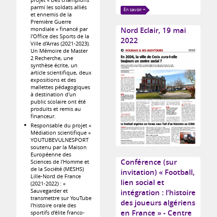
parmi les soldats alliés
En savoir +
et ennemis de la
Première Guerre
Nord Eclair, 19 mai
mondiale » financé par
l'Office des Sports de la
2022
Ville d’Arras (2021-2023).
Un Mémoire de Master
2 Recherche, une
synthèse écrite, un
article scientifique, deux
expositions et des
mallettes pédagogiques
à destination d'un
public scolaire ont été
produits et remis au
financeur.
Responsable du projet «
Médiation scientifique »
YOUTUBEVULNESPORT
soutenu par la Maison
Européenne des
Conférence (sur
Sciences de l'Homme et
de la Société (MESHS)
invitation) « Football,
Lille-Nord de France
lien social et
(2021-2022) : «
Sauvegarder et
intégration : l’histoire
transmettre sur YouTube
des joueurs algériens
l’histoire orale des
en France » - Centre
sportifs d’élite franco-