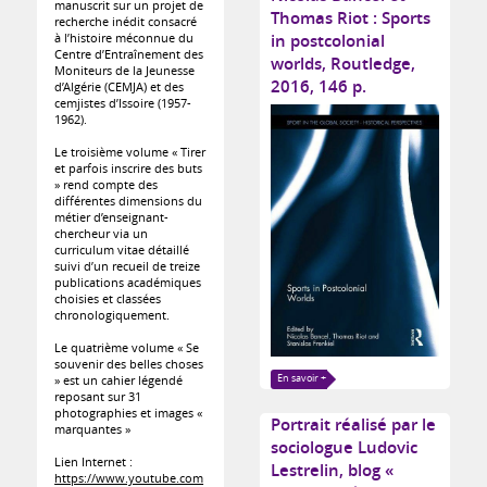
manuscrit sur un projet de
Thomas Riot : Sports
recherche inédit consacré
à l’histoire méconnue du
in postcolonial
Centre d’Entraînement des
worlds, Routledge,
Moniteurs de la Jeunesse
2016, 146 p.
d’Algérie (CEMJA) et des
cemjistes d’Issoire (1957-
1962).
Le troisième volume « Tirer
et parfois inscrire des buts
» rend compte des
différentes dimensions du
métier d’enseignant-
chercheur via un
curriculum vitae détaillé
suivi d’un recueil de treize
publications académiques
choisies et classées
chronologiquement.
Le quatrième volume « Se
souvenir des belles choses
» est un cahier légendé
En savoir +
reposant sur 31
photographies et images «
Portrait réalisé par le
marquantes »
sociologue Ludovic
Lien Internet :
Lestrelin, blog «
https://www.youtube.com