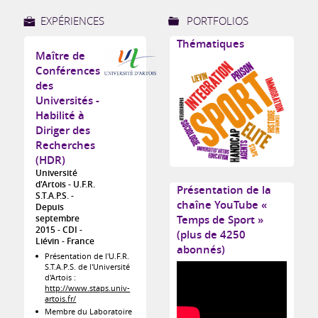
EXPÉRIENCES
PORTFOLIOS
Thématiques
Maître de
Conférences
des
Universités -
Habilité à
Diriger des
Recherches
(HDR)
Université
d'Artois - U.F.R.
Présentation de la
S.T.A.P.S.
chaîne YouTube «
Depuis
septembre
Temps de Sport »
2015
CDI
(plus de 4250
Liévin
France
abonnés)
Présentation de l'U.F.R.
S.T.A.P.S. de l'Université
d'Artois :
http://www.staps.univ-
artois.fr/
Membre du Laboratoire