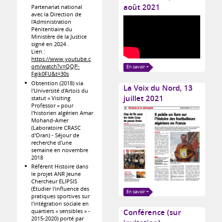
août 2021
Partenariat national
avec la Direction de
l'Administration
Pénitentiaire du
Ministère de la Justice
signé en 2024 .
Lien :
https://www.youtube.c
om/watch?v=QQP-
En savoir +
Fgik0FU&t=30s
Obtention (2018) via
La Voix du Nord, 13
l'Université d'Artois du
juillet 2021
statut « Visiting
Professor » pour
l'historien algérien Amar
Mohand-Amer
(Laboratoire CRASC
d'Oran) - Séjour de
recherche d'une
semaine en novembre
2018
Référent Histoire dans
le projet ANR Jeune
Chercheur ELIPSIS
(Etudier l'influence des
En savoir +
pratiques sportives sur
l'intégration sociale en
quartiers « sensibles » -
Conférence (sur
2015-2020) porté par