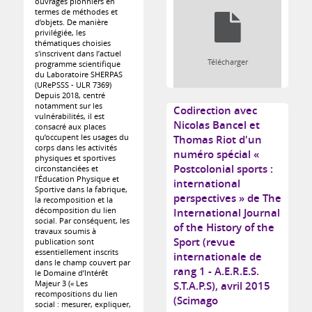
ouvrages pionniers en
termes de méthodes et
d’objets. De manière
privilégiée, les
thématiques choisies
s'inscrivent dans l’actuel
Télécharger
programme scientifique
du Laboratoire SHERPAS
(URePSSS - ULR 7369)
Depuis 2018, centré
notamment sur les
Codirection avec
vulnérabilités, il est
Nicolas Bancel et
consacré aux places
qu’occupent les usages du
Thomas Riot d'un
corps dans les activités
numéro spécial «
physiques et sportives
Postcolonial sports :
circonstanciées et
l’Éducation Physique et
international
Sportive dans la fabrique,
perspectives » de The
la recomposition et la
décomposition du lien
International Journal
social. Par conséquent, les
of the History of the
travaux soumis à
Sport (revue
publication sont
essentiellement inscrits
internationale de
dans le champ couvert par
rang 1 - A.E.R.E.S.
le Domaine d’Intérêt
Majeur 3 (« Les
S.T.A.P.S), avril 2015
recompositions du lien
(Scimago
social : mesurer, expliquer,