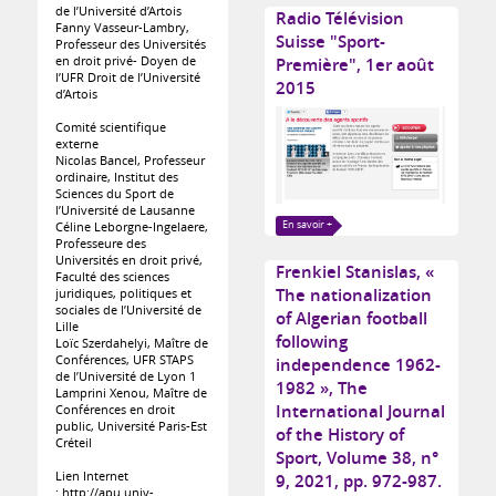
de l’Université d’Artois
Radio Télévision
Fanny Vasseur-Lambry,
Suisse "Sport-
Professeur des Universités
en droit privé- Doyen de
Première", 1er août
l’UFR Droit de l’Université
2015
d’Artois
Comité scientifique
externe
Nicolas Bancel, Professeur
ordinaire, Institut des
Sciences du Sport de
l’Université de Lausanne
Céline Leborgne-Ingelaere,
En savoir +
Professeure des
Universités en droit privé,
Frenkiel Stanislas, «
Faculté des sciences
The nationalization
juridiques, politiques et
sociales de l’Université de
of Algerian football
Lille
following
Loïc Szerdahelyi, Maître de
Conférences, UFR STAPS
independence 1962-
de l’Université de Lyon 1
1982 », The
Lamprini Xenou, Maître de
International Journal
Conférences en droit
public, Université Paris-Est
of the History of
Créteil
Sport, Volume 38, n°
Lien Internet
9, 2021, pp. 972-987.
: http://apu.univ-