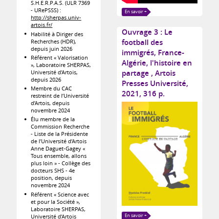
S.H.E.R.P.A.S. (ULR 7369
- URePSSS) :
En savoir +
http://sherpas.univ-
artois.fr/
Ouvrage 3 : Le
Habilité à Diriger des
football des
Recherches (HDR),
depuis juin 2026
immigrés, France-
Référent « Valorisation
Algérie, l'histoire en
», Laboratoire SHERPAS,
partage , Artois
Université d’Artois,
depuis 2026
Presses Université,
Membre du CAC
2021, 316 p.
restreint de l’Université
d’Artois, depuis
novembre 2024
Élu membre de la
Commission Recherche
- Liste de la Présidente
de l’Université d’Artois
Anne Daguet-Gagey «
Tous ensemble, allons
plus loin » - Collège des
docteurs SHS - 4e
position, depuis
novembre 2024
Référent « Science avec
et pour la Société »,
Laboratoire SHERPAS,
En savoir +
Université d’Artois