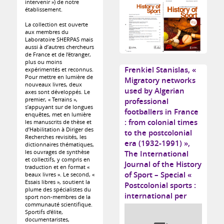
intervenir ») de notre
établissement.
La collection est ouverte
aux membres du
Laboratoire SHERPAS mais
aussi à d’autres chercheurs
de France et de l’étranger,
plus ou moins
Frenkiel Stanislas, «
expérimentés et reconnus.
Pour mettre en lumière de
Migratory networks
nouveaux livres, deux
used by Algerian
axes sont développés. Le
premier, « Terrains »,
professional
s’appuyant sur de longues
footballers in France
enquêtes, met en lumière
: from colonial times
les manuscrits de thèse et
d’Habilitation à Diriger des
to the postcolonial
Recherches revisités, les
era (1932-1991) »,
dictionnaires thématiques,
les ouvrages de synthèse
The International
et collectifs, y compris en
Journal of the History
traduction et en format «
of Sport – Special «
beaux livres ». Le second, «
Essais libres », soutient la
Postcolonial sports :
plume des spécialistes du
international per
sport non-membres de la
communauté scientifique.
Sportifs d’élite,
documentaristes,