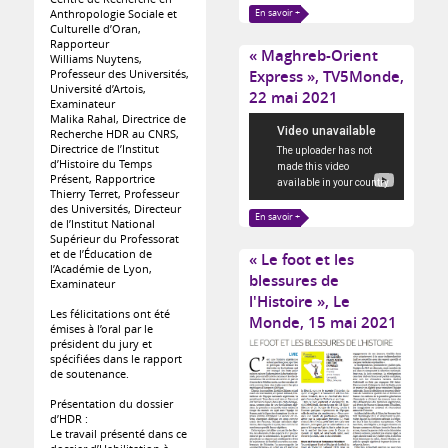
Anthropologie Sociale et
En savoir +
Culturelle d’Oran,
Rapporteur
« Maghreb-Orient
Williams Nuytens,
Professeur des Universités,
Express », TV5Monde,
Université d’Artois,
22 mai 2021
Examinateur
Malika Rahal, Directrice de
Recherche HDR au CNRS,
Directrice de l’Institut
d’Histoire du Temps
Présent, Rapportrice
Thierry Terret, Professeur
des Universités, Directeur
En savoir +
de l’Institut National
Supérieur du Professorat
et de l’Éducation de
« Le foot et les
l’Académie de Lyon,
blessures de
Examinateur
l'Histoire », Le
Les félicitations ont été
Monde, 15 mai 2021
émises à l’oral par le
président du jury et
spécifiées dans le rapport
de soutenance.
Présentation du dossier
d’HDR :
Le travail présenté dans ce