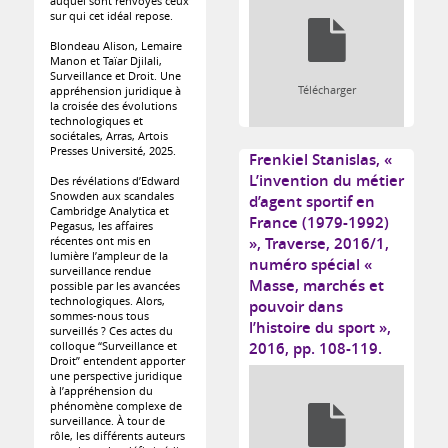
auquel sont renvoyés ceux
sur qui cet idéal repose.
Blondeau Alison, Lemaire
Manon et Taïar Djilali,
Surveillance et Droit. Une
Télécharger
appréhension juridique à
la croisée des évolutions
technologiques et
sociétales, Arras, Artois
Presses Université, 2025.
Frenkiel Stanislas, «
L’invention du métier
Des révélations d’Edward
Snowden aux scandales
d’agent sportif en
Cambridge Analytica et
France (1979-1992)
Pegasus, les affaires
récentes ont mis en
», Traverse, 2016/1,
lumière l’ampleur de la
numéro spécial «
surveillance rendue
Masse, marchés et
possible par les avancées
technologiques. Alors,
pouvoir dans
sommes-nous tous
l’histoire du sport »,
surveillés ? Ces actes du
colloque “Surveillance et
2016, pp. 108-119.
Droit” entendent apporter
une perspective juridique
à l’appréhension du
phénomène complexe de
surveillance. À tour de
rôle, les différents auteurs