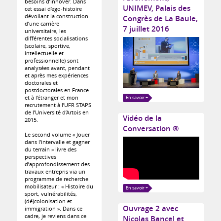
besoins d’innover. Dans
UNIMEV, Palais des
cet essai d’ego-histoire
dévoilant la construction
Congrès de La Baule,
d’une carrière
7 juillet 2016
universitaire, les
différentes socialisations
(scolaire, sportive,
intellectuelle et
professionnelle) sont
analysées avant, pendant
et après mes expériences
doctorales et
postdoctorales en France
et à l’étranger et mon
En savoir +
recrutement à l’UFR STAPS
de l’Université d’Artois en
Vidéo de la
2015.
Conversation ®
Le second volume « Jouer
dans l’intervalle et gagner
du terrain » livre des
perspectives
d’approfondissement des
travaux entrepris via un
programme de recherche
mobilisateur : « Histoire du
En savoir +
sport, vulnérabilités,
(dé)colonisation et
Ouvrage 2 avec
immigration ». Dans ce
cadre, je reviens dans ce
Nicolas Bancel et