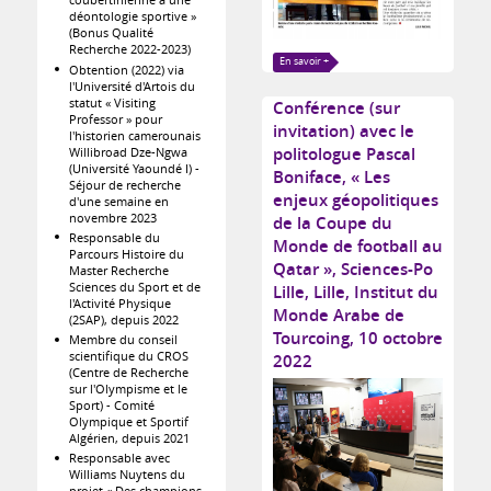
déontologie sportive »
(Bonus Qualité
Recherche 2022-2023)
En savoir +
Obtention (2022) via
l'Université d'Artois du
statut « Visiting
Conférence (sur
Professor » pour
invitation) avec le
l'historien camerounais
politologue Pascal
Willibroad Dze-Ngwa
(Université Yaoundé I) -
Boniface, « Les
Séjour de recherche
enjeux géopolitiques
d'une semaine en
novembre 2023
de la Coupe du
Responsable du
Monde de football au
Parcours Histoire du
Qatar », Sciences-Po
Master Recherche
Sciences du Sport et de
Lille, Lille, Institut du
l'Activité Physique
Monde Arabe de
(2SAP), depuis 2022
Tourcoing, 10 octobre
Membre du conseil
scientifique du CROS
2022
(Centre de Recherche
sur l'Olympisme et le
Sport) - Comité
Olympique et Sportif
Algérien, depuis 2021
Responsable avec
Williams Nuytens du
projet « Des champions