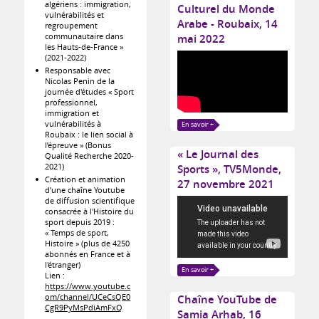
algériens : immigration,
Culturel du Monde
vulnérabilités et
Arabe - Roubaix, 14
regroupement
communautaire dans
mai 2022
les Hauts-de-France »
(2021-2022)
Responsable avec
Nicolas Penin de la
journée d'études « Sport
professionnel,
immigration et
vulnérabilités à
En savoir +
Roubaix : le lien social à
l’épreuve » (Bonus
« Le Journal des
Qualité Recherche 2020-
2021)
Sports », TV5Monde,
Création et animation
27 novembre 2021
d’une chaîne Youtube
de diffusion scientifique
consacrée à l'Histoire du
sport depuis 2019 :
« Temps de sport,
Histoire » (plus de 4250
abonnés en France et à
l'étranger)
En savoir +
Lien :
https://www.youtube.c
om/channel/UCeCsQE0
Chaîne YouTube de
CgR9PyMsPdiAmFxQ
Samia Arhab, 16