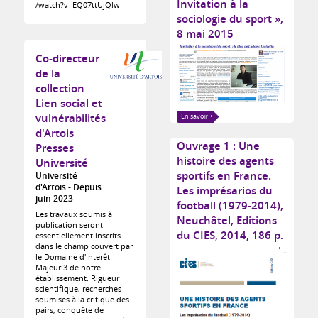
Invitation à la
/watch?v=EQ07ttUjQlw
sociologie du sport »,
8 mai 2015
Co-directeur
de la
collection
Lien social et
vulnérabilités
En savoir +
d'Artois
Ouvrage 1 : Une
Presses
histoire des agents
Université
sportifs en France.
Université
d'Artois
Depuis
Les imprésarios du
juin 2023
football (1979-2014),
Les travaux soumis à
Neuchâtel, Editions
publication seront
du CIES, 2014, 186 p.
essentiellement inscrits
dans le champ couvert par
le Domaine d'Interêt
Majeur 3 de notre
établissement. Rigueur
scientifique, recherches
soumises à la critique des
pairs, conquête de