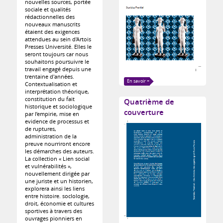
nouvelles sources, portée
sociale et qualités
rédactionnelles des
nouveaux manuscrits
étaient des exigences
attendues au sein d'Artois
Presses Université. Elles le
seront toujours car nous
souhaitons poursuivre le
travail engagé depuis une
trentaine d'années.
En savoir +
Contextualisation et
interprétation théorique,
constitution du fait
Quatrième de
historique et sociologique
couverture
par l’empirie, mise en
evidence de processus et
de ruptures,
administration de la
preuve nourriront encore
les démarches des auteurs.
La collection « Lien social
et vulnérabilités »,
nouvellement dirigée par
une juriste et un historien,
explorera ainsi les liens
entre histoire. socIologie,
droit, économie et cultures
sportives à travers des
ouvrages pionniers en