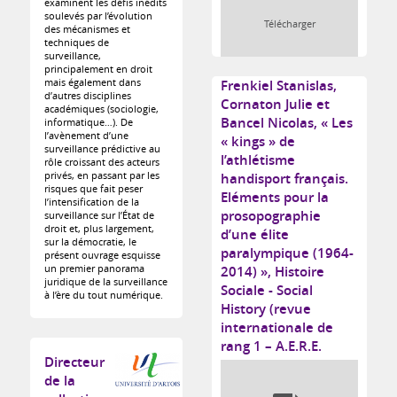
examinent les défis inédits
soulevés par l’évolution
Télécharger
des mécanismes et
techniques de
surveillance,
principalement en droit
mais également dans
Frenkiel Stanislas,
d’autres disciplines
Cornaton Julie et
académiques (sociologie,
Bancel Nicolas, « Les
informatique…). De
l’avènement d’une
« kings » de
surveillance prédictive au
l’athlétisme
rôle croissant des acteurs
privés, en passant par les
handisport français.
risques que fait peser
Eléments pour la
l’intensification de la
prosopographie
surveillance sur l’État de
droit et, plus largement,
d’une élite
sur la démocratie, le
paralympique (1964-
présent ouvrage esquisse
un premier panorama
2014) », Histoire
juridique de la surveillance
Sociale - Social
à l’ère du tout numérique.
History (revue
internationale de
rang 1 – A.E.R.E.
Directeur
de la