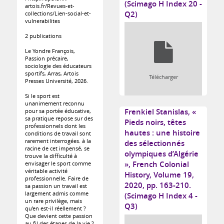
(Scimago H Index 20 -
artois.fr/Revues-et-
Q2)
collections/Lien-social-et-
vulnerabilites
2 publications
Le Yondre François,
Passion précaire,
sociologie des éducateurs
sportifs, Arras, Artois
Télécharger
Presses Université, 2026.
Si le sport est
unanimement reconnu
Frenkiel Stanislas, «
pour sa portée éducative,
sa pratique repose sur des
Pieds noirs, têtes
professionnels dont les
hautes : une histoire
conditions de travail sont
rarement interrogées. à la
des sélectionnés
racine de cet impensé, se
olympiques d’Algérie
trouve la difficulté à
», French Colonial
envisager le sport comme
véritable activité
History, Volume 19,
professionnelle. Faire de
2020, pp. 163-210.
sa passion un travail est
largement admis comme
(Scimago H Index 4 -
un rare privilège, mais
Q3)
qu’en est-il réellement ?
Que devient cette passion
au fil des étapes de la vie ?