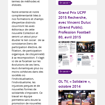
termes de méthodes et
En savoir +
d'obiets.
Notre entente et notre
Grand Prix UCPF
complémentarité liées à
2015 Recherche,
nos formations et champs
avec Vincent Duluc
d’expertise distincts
couvriront les axes
(Grand Public).
éditoriaux de cette
Profession Football
nouvelle Collection et
seront un atout pour
80, avril 2015
étudier le lien social : de sa
consistance (liens de
participation élective, de
filiation, de participation
organique, de citoyenneté)
à sa recomposition. Il s'agit
ici de se focaliser sur les
évolutions de ces liens,
leurs dvnamiques plus ou
moins cohésives dans des
En savoir +
sociétés où
l'individualisation,
OL TV, « Solidaire »,
l'individualisme, les
injustices perçues et de
octobre 2014
nouvelles formes de
solidarités s'imposent. Ce
travail en équipe
permettra sans doute la
promotion de nouvelles