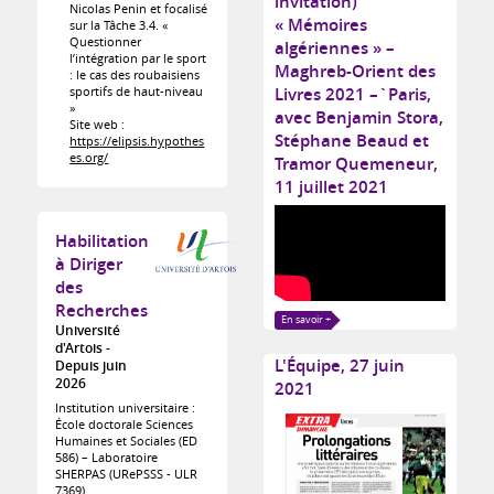
invitation)
Nicolas Penin et focalisé
« Mémoires
sur la Tâche 3.4. «
Questionner
algériennes » –
l’intégration par le sport
Maghreb-Orient des
: le cas des roubaisiens
sportifs de haut-niveau
Livres 2021 –`Paris,
»
avec Benjamin Stora,
Site web :
Stéphane Beaud et
https://elipsis.hypothes
es.org/
Tramor Quemeneur,
11 juillet 2021
Habilitation
à Diriger
des
Recherches
En savoir +
Université
d'Artois
L'Équipe, 27 juin
Depuis juin
2026
2021
Institution universitaire :
École doctorale Sciences
Humaines et Sociales (ED
586) – Laboratoire
SHERPAS (URePSSS - ULR
7369)