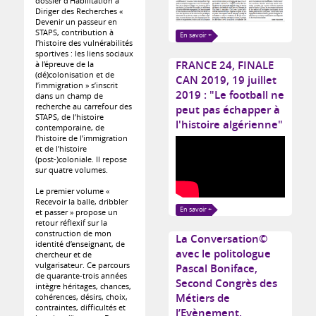
dossier d’Habilitation à
Diriger des Recherches «
Devenir un passeur en
STAPS, contribution à
En savoir +
l’histoire des vulnérabilités
sportives : les liens sociaux
FRANCE 24, FINALE
à l’épreuve de la
(dé)colonisation et de
CAN 2019, 19 juillet
l’immigration » s’inscrit
2019 : "Le football ne
dans un champ de
recherche au carrefour des
peut pas échapper à
STAPS, de l’histoire
l'histoire algérienne"
contemporaine, de
l’histoire de l’immigration
et de l’histoire
(post-)coloniale. Il repose
sur quatre volumes.
Le premier volume «
Recevoir la balle, dribbler
En savoir +
et passer » propose un
retour réflexif sur la
construction de mon
La Conversation©
identité d’enseignant, de
avec le politologue
chercheur et de
vulgarisateur. Ce parcours
Pascal Boniface,
de quarante-trois années
Second Congrès des
intègre héritages, chances,
Métiers de
cohérences, désirs, choix,
contraintes, difficultés et
l’Evènement,